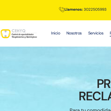
Llamenos:
3022505993
Inicio
Nosotros
Servicios
PR
RECL
Para tu comodidad