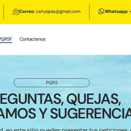
Correo:
cehyqsas@gmail.com
Whatsapp:
+
PQRSF
Contactenos
PQRS
EGUNTAS, QUEJAS,
AMOS Y SUGERENCI
, en este sitio puedes presentar tus peticiones, 