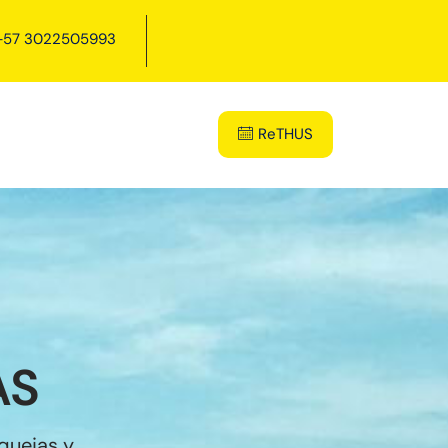
57 3022505993
ReTHUS
AS
quejas y