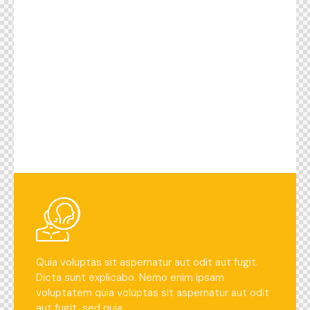
Quia voluptas sit aspernatur aut odit aut fugit.
Dicta sunt explicabo. Nemo enim ipsam
voluptatem quia voluptas sit aspernatur aut odit
aut fugit, sed quia.